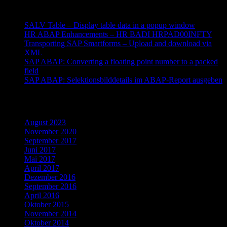
Neueste Beiträge
SALV Table – Display table data in a popup window
HR ABAP Enhancements – HR BADI HRPAD00INFTY
Transporting SAP Smartforms – Upload and download via
XML
SAP ABAP: Converting a floating point number to a packed
field
SAP ABAP: Selektionsbilddetails im ABAP-Report ausgeben
Archiv
August 2023
November 2020
September 2017
Juni 2017
Mai 2017
April 2017
Dezember 2016
September 2016
April 2016
Oktober 2015
November 2014
Oktober 2014