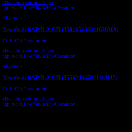
#Decathlon
#Sommerliegen
: Nutze deine Gewinnchancen!
http://t.co/LFawYDwMDb
#Decathlon
Gewinnspiel
Allgemein
Newsfeed: SAP D-A-CH (358165133341626369)
19. Juli 2013
wp_admin
#Decathlon
#Sommerliegen
: Nutze deine Gewinnchancen!
http://t.co/LFawYDwMDb
#Decathlon
Gewinnspiel
Allgemein
Newsfeed: SAP D-A-CH (355624657921114115)
12. Juli 2013
wp_admin
#Decathlon
#Sommerliegen
: Nutze deine Gewinnchancen!
http://t.co/LFawYDwMDb
#Decathlon
Gewinnspiel
Blog via E-Mail abonnieren
Gib Deine E-Mail-Adresse an, um diesen Blog zu abonnieren und