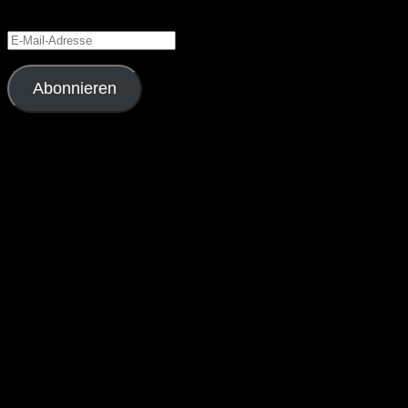
Benachrichtigungen über neue Beiträge via E-Mail zu erhalten.
E-
Mail-
Adresse
Abonnieren
Schließe dich 4 anderen Abonnenten an