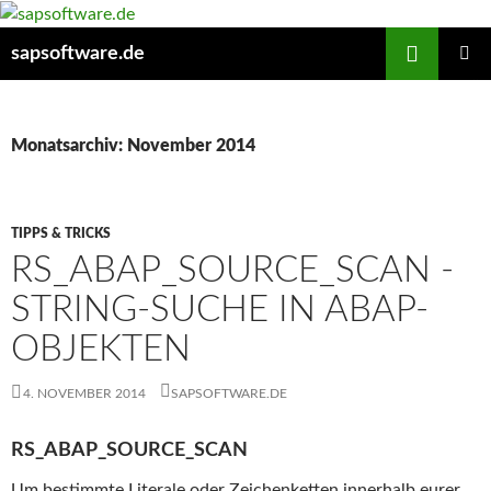
Zum
Inhalt
Suchen
sapsoftware.de
springen
PRIMÄR
MENÜ
Monatsarchiv: November 2014
TIPPS & TRICKS
RS_ABAP_SOURCE_SCAN -
STRING-SUCHE IN ABAP-
OBJEKTEN
4. NOVEMBER 2014
SAPSOFTWARE.DE
RS_ABAP_SOURCE_SCAN
Um bestimmte Literale oder Zeichenketten innerhalb eurer