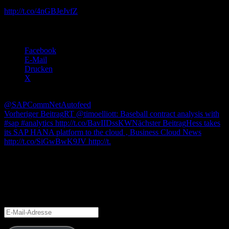
Organizations predict surge in enterprise social skills
http://t.co/4nGBJeJvfZ
via kintone_global
Teilen mit:
Facebook
E-Mail
Drucken
X
@SAPCommNet
Autofeed
Beitragsnavigation
Vorheriger Beitrag
RT @timoelliott: Baseball contract analysis with
#sap #analytics http://t.co/BavIIDssKW
Nächster Beitrag
Hess takes
its SAP HANA platform to the cloud ‚ Business Cloud News
http://t.co/SiGwBwK9JV http://t.
Blog via E-Mail abonnieren
Gib Deine E-Mail-Adresse an, um diesen Blog zu abonnieren und
Benachrichtigungen über neue Beiträge via E-Mail zu erhalten.
E-
Mail-