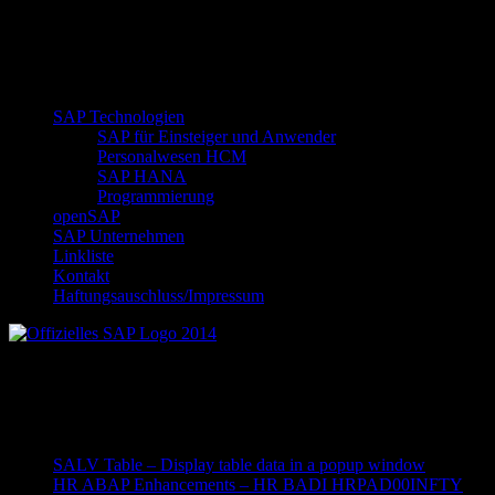
SAP Technologien
SAP für Einsteiger und Anwender
Personalwesen HCM
SAP HANA
Programmierung
openSAP
SAP Unternehmen
Linkliste
Kontakt
Haftungsauschluss/Impressum
Offizielles SAP Logo 2014
Neueste Beiträge
SALV Table – Display table data in a popup window
HR ABAP Enhancements – HR BADI HRPAD00INFTY