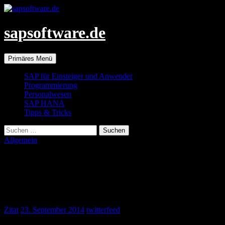
Zum
Inhalt
springen
sapsoftware.de
Suchen
Primäres Menü
SAP für Einsteiger und Anwender
Programmierung
Personalwesen
SAP HANA
Tipps & Tricks
Suchen
nach:
Allgemein
Organizations predict surge in enterprise
social #collaboration skills
http://t.co/4nGBJeJvfZ #scn v
Zitat
23. September 2014
twitterfeed