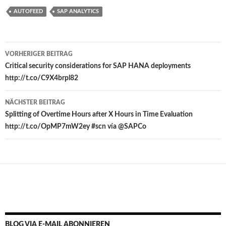
AUTOFEED
SAP ANALYTICS
Beitragsnavigation
VORHERIGER BEITRAG
Critical security considerations for SAP HANA deployments
http://t.co/C9X4brpl82
NÄCHSTER BEITRAG
Splitting of Overtime Hours after X Hours in Time Evaluation
http://t.co/OpMP7mW2ey #scn vía @SAPCo
BLOG VIA E-MAIL ABONNIEREN