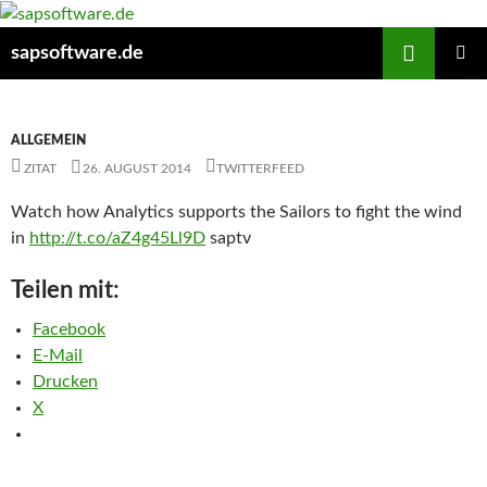
Zum
Inhalt
Suchen
sapsoftware.de
springen
PRIMÄR
MENÜ
ALLGEMEIN
ZITAT
26. AUGUST 2014
TWITTERFEED
Watch how Analytics supports the Sailors to fight the wind
in
http://t.co/aZ4g45Ll9D
saptv
Teilen mit:
Facebook
E-Mail
Drucken
X